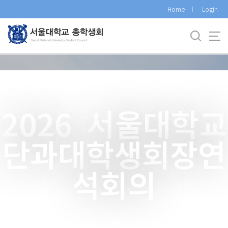
바
Home
Login
로
가
기
메
뉴
2026 서울대학교
단과대학생회장연
석회의