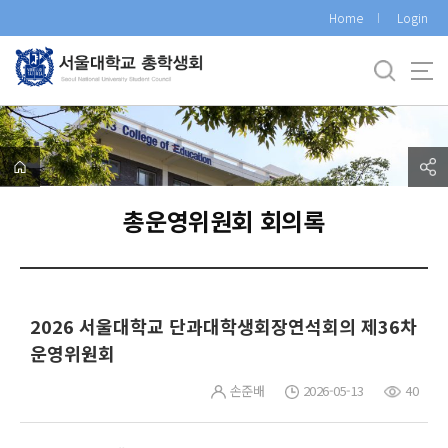
바
Home
Login
로
가
기
메
뉴
총운영위원회 회의록
2026 서울대학교 단과대학생회장연석회의 제36차
운영위원회
손준배
2026-05-13
40